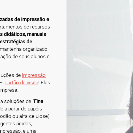
izadas de impressão e
artamentos de recursos
s didáticos, manuais
 estratégias de
e mantenha organizado
tação de seus alunos e
oluções de
impressão
–
es
cartão de visita
! Elas
empresa.
a soluções de "
Fine
e a partir de papéis
godão ou alfa-celulose)
gentes ácidos,
impressão, e uma