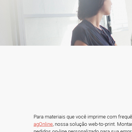
Para materiais que você imprime com frequê
agOnline
, nossa solução web-to-print. Mont
pedidos on-line personalizado para sua emp