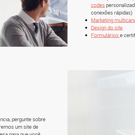
codes
personalizado
conexões rápidas)
Marketing multican
Design do site
Formulários
e cert
ncia, pergunte sobre
aremos um site de
resa para que você