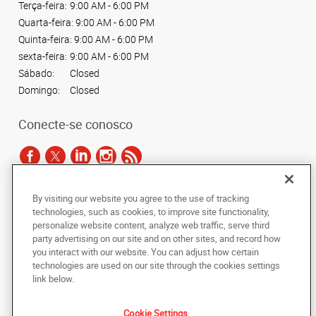
Terça-feira:
9:00 AM - 6:00 PM
Quarta-feira:
9:00 AM - 6:00 PM
Quinta-feira:
9:00 AM - 6:00 PM
sexta-feira:
9:00 AM - 6:00 PM
Sábado:
Closed
Domingo:
Closed
Conecte-se conosco
By visiting our website you agree to the use of tracking
De acordo com as leis de direitos autorais, esta documentação não pode ser
technologies, such as cookies, to improve site functionality,
copiada, fotocopiada, reproduzida, traduzida ou reduzida a qualquer meio
personalize website content, analyze web traffic, serve third
eletrônico ou forma legível por máquina, no todo ou em parte, sem o
party advertising on our site and on other sites, and record how
consentimento prévio por escrito da AlphaGraphics Brasil.
you interact with our website. You can adjust how certain
technologies are used on our site through the cookies settings
Copyright © 2024 AlphaGraphics Printshops do Brasil. Todos os direitos
link below.
reservados.
12901 Avenida das Nações Unidas
,
Sao Paulo
,
Sao Paulo
04578-910
BR
Cookie Settings