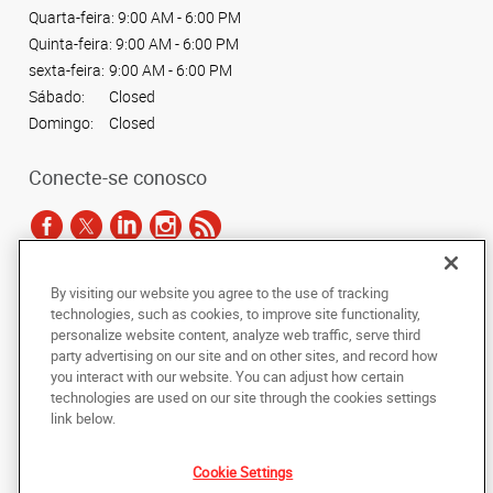
Quarta-feira:
9:00 AM - 6:00 PM
Quinta-feira:
9:00 AM - 6:00 PM
sexta-feira:
9:00 AM - 6:00 PM
Sábado:
Closed
Domingo:
Closed
Conecte-se conosco
By visiting our website you agree to the use of tracking
De acordo com as leis de direitos autorais, esta documentação não pode ser
technologies, such as cookies, to improve site functionality,
copiada, fotocopiada, reproduzida, traduzida ou reduzida a qualquer meio
personalize website content, analyze web traffic, serve third
eletrônico ou forma legível por máquina, no todo ou em parte, sem o
party advertising on our site and on other sites, and record how
consentimento prévio por escrito da AlphaGraphics Brasil.
you interact with our website. You can adjust how certain
technologies are used on our site through the cookies settings
Copyright © 2024 AlphaGraphics Printshops do Brasil. Todos os direitos
link below.
reservados.
12901 Avenida das Nações Unidas
,
Sao Paulo
,
Sao Paulo
04578-910
BR
Cookie Settings