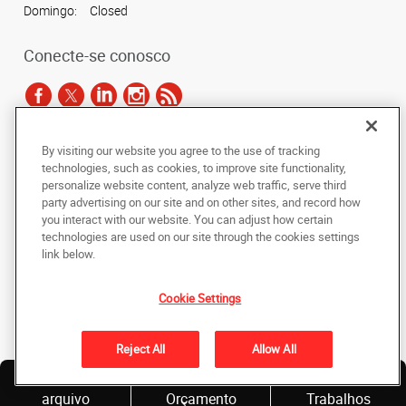
Domingo:
Closed
Conecte-se conosco
By visiting our website you agree to the use of tracking
De acordo com as leis de direitos autorais, esta documentação não pode ser
technologies, such as cookies, to improve site functionality,
copiada, fotocopiada, reproduzida, traduzida ou reduzida a qualquer meio
personalize website content, analyze web traffic, serve third
eletrônico ou forma legível por máquina, no todo ou em parte, sem o
party advertising on our site and on other sites, and record how
consentimento prévio por escrito da AlphaGraphics Brasil.
you interact with our website. You can adjust how certain
technologies are used on our site through the cookies settings
Copyright © 2024 AlphaGraphics Printshops do Brasil. Todos os direitos
link below.
reservados.
12901 Avenida das Nações Unidas
,
Sao Paulo
,
Sao Paulo
04578-910
BR
Cookie Settings
Back to Top
Reject All
Allow All
Política de Privacidade
Envie um
Solicite
Nossos
arquivo
Orçamento
Trabalhos