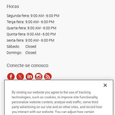
Horas
Segunda-feira:
9:00 AM - 6:00 PM
Terça-feira:
9:00 AM - 6:00 PM
Quarta-feira:
9:00 AM - 6:00 PM
Quinta-feira:
9:00 AM - 6:00 PM
sexta-feira:
9:00 AM - 6:00 PM
Sábado:
Closed
Domingo:
Closed
Conecte-se conosco
By visiting our website you agree to the use of tracking
De acordo com as leis de direitos autorais, esta documentação não pode ser
technologies, such as cookies, to improve site functionality,
copiada, fotocopiada, reproduzida, traduzida ou reduzida a qualquer meio
personalize website content, analyze web traffic, serve third
eletrônico ou forma legível por máquina, no todo ou em parte, sem o
party advertising on our site and on other sites, and record how
consentimento prévio por escrito da AlphaGraphics Brasil.
you interact with our website. You can adjust how certain