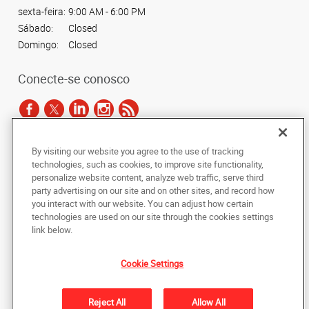
sexta-feira:
9:00 AM - 6:00 PM
Sábado:
Closed
Domingo:
Closed
Conecte-se conosco
By visiting our website you agree to the use of tracking
De acordo com as leis de direitos autorais, esta documentação não pode ser
technologies, such as cookies, to improve site functionality,
copiada, fotocopiada, reproduzida, traduzida ou reduzida a qualquer meio
personalize website content, analyze web traffic, serve third
eletrônico ou forma legível por máquina, no todo ou em parte, sem o
party advertising on our site and on other sites, and record how
consentimento prévio por escrito da AlphaGraphics Brasil.
you interact with our website. You can adjust how certain
technologies are used on our site through the cookies settings
Copyright © 2024 AlphaGraphics Printshops do Brasil. Todos os direitos
link below.
reservados.
12901 Avenida das Nações Unidas
,
Sao Paulo
,
Sao Paulo
04578-910
BR
Cookie Settings
Back to Top
Reject All
Allow All