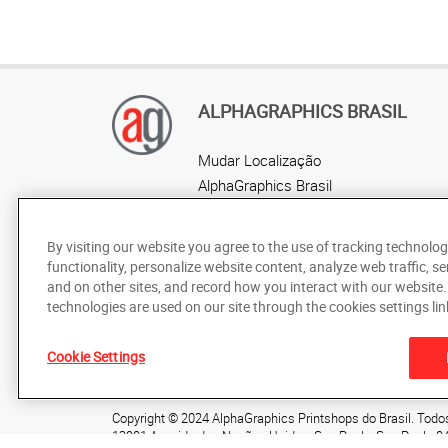
ALPHAGRAPHICS BRASIL
Mudar Localização
AlphaGraphics Brasil
Localização por estado
By visiting our website you agree to the use of tracking technolog
functionality, personalize website content, analyze web traffic, se
and on other sites, and record how you interact with our website
technologies are used on our site through the cookies settings lin
De acordo com as leis de direitos autorais, esta documentaç
Cookie Settings
ou em parte, sem o consentimento prévio por escrito da Alp
Copyright © 2024 AlphaGraphics Printshops do Brasil. Todos
12901 Avenida das Nações Unidas
,
Sao Paulo
,
Sao Paulo
0