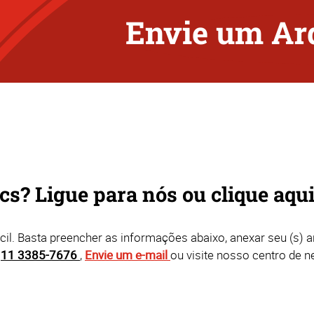
Envie um Ar
s? Ligue para nós ou clique aqu
il. Basta preencher as informações abaixo, anexar seu (s) arq
a
11 3385-7676
,
Envie um e-mail
ou visite nosso centro de 