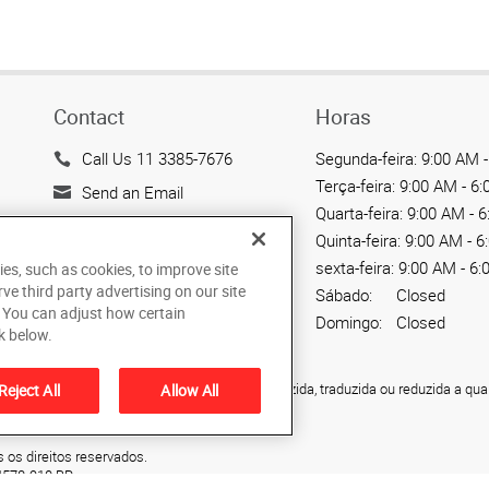
Contact
Horas
Call Us 11 3385-7676
Segunda-feira:
9:00 AM -
Terça-feira:
9:00 AM - 6
Send an Email
Quarta-feira:
9:00 AM - 
12901 Avenida das Nações
Quinta-feira:
9:00 AM - 6
Unidas
sexta-feira:
9:00 AM - 6:
ies, such as cookies, to improve site
Sao Paulo, SP 04578-910
rve third party advertising on our site
Sábado:
Closed
BR
. You can adjust how certain
Domingo:
Closed
k below.
ão não pode ser copiada, fotocopiada, reproduzida, traduzida ou reduzida a qua
Reject All
Allow All
haGraphics Brasil.
 os direitos reservados.
4578-910
BR